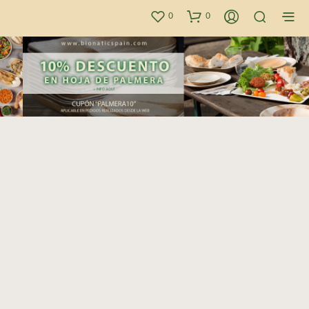
0
0
Envases ecológicos, biodegradables y
compostables para alimentos
La
primera tienda online de envases ecológicos
,
100% biodegradables y compostables
de calidad
para alimentos.
Especialistas en envases ecológicos
desde 2010.
Experiencia al servicio de tu empresa.